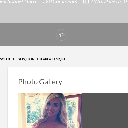
nli Sohbet Hatti
0 Comments
63 total views, 0
Report
problem
I SOHBETLE GERÇEK İNSANLARLA TANIŞIN
Photo Gallery