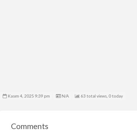
Listing ID
Kasım 4, 2025 9:39 pm
N/A
63 total views, 0 today
Comments