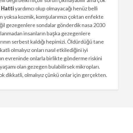
 Hatti
yardımcı olup olmayacağı henüz belli
en yoksa kozmik, komşularımızı çoktan enfekte
değil gezegenlere sondalar gönderdik nasa 2030
orlanmadan insanların başka gezegenlere
larının serbest kaldığı hepimizi. Öldürdüğü tane
li olmalıyız onları nasıl etkilediğini iyi
n evreninde onlarla birlikte gönderme riskini
 yaşamı olan gezegen bulabilirsek mikropları.
ok dikkatli, olmalıyız çünkü onlar için gerçekten.