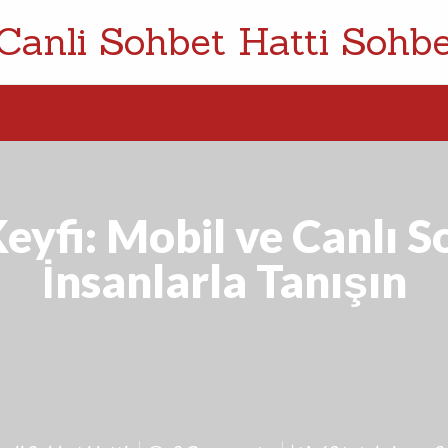
Canli Sohbet Hatti Sohbe
eyfi: Mobil ve Canlı 
İnsanlarla Tanışın