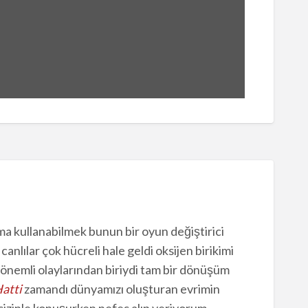
ma kullanabilmek bunun bir oyun değiştirici
nlılar çok hücreli hale geldi oksijen birikimi
 önemli olaylarından biriydi tam bir dönüşüm
atti
zamandı dünyamızı oluşturan evrimin
e sizinle konuşurken nefes alıp veriyorum