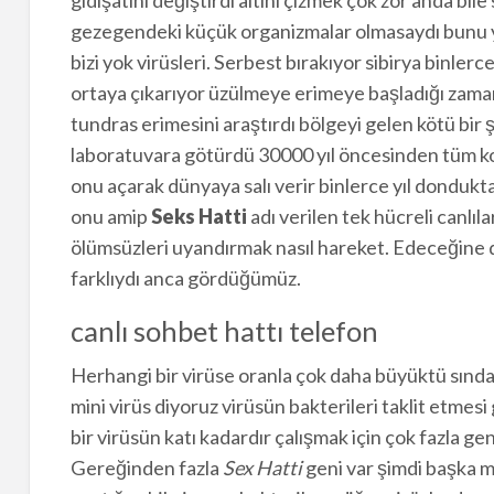
gezegendeki küçük organizmalar olmasaydı bunu
bizi yok virüsleri. Serbest bırakıyor sibirya binler
ortaya çıkarıyor üzülmeye erimeye başladığı zama
tundras erimesini araştırdı bölgeyi gelen kötü bir 
laboratuvara götürdü 30000 yıl öncesinden tüm kork
onu açarak dünyaya salı verir binlerce yıl dondukta
onu amip
Seks Hatti
adı verilen tek hücreli canlıla
ölümsüzleri uyandırmak nasıl hareket. Edeceğine dair
farklıydı anca gördüğümüz.
canlı sohbet hattı telefon
Herhangi bir virüse oranla çok daha büyüktü sındaki
mini virüs diyoruz virüsün bakterileri taklit etmes
bir virüsün katı kadardır çalışmak için çok fazla g
Gereğinden fazla
Sex Hatti
geni var şimdi başka mi