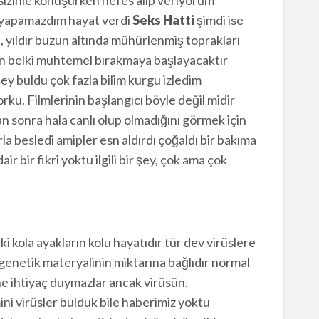
 yapamazdım hayat verdi
Seks Hatti
şimdi ise
ce, yıldır buzun altında mühürlenmiş toprakları
n belki muhtemel bırakmaya başlayacaktır
şey buldu çok fazla bilim kurgu izledim
u. Filmlerinin başlangıcı böyle değil midir
n sonra hala canlı olup olmadığını görmek için
rla besledi amipler esn aldırdı çoğaldı bir bakıma
 bir fikri yoktu ilgili bir şey, çok ama çok
 kola ayakların kolu hayatıdır tür dev virüslere
i genetik materyalinin miktarına bağlıdır normal
ene ihtiyaç duymazlar ancak virüsün.
ni virüsler bulduk bile haberimiz yoktu