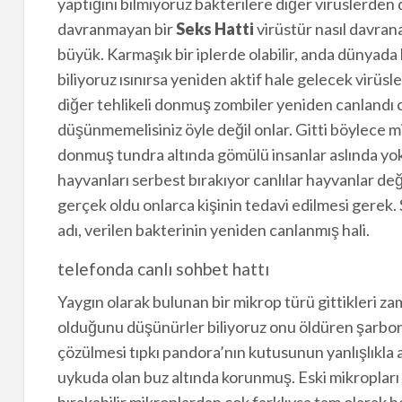
yaptığını bilmiyoruz bakterilere diğer virüslerden da
davranmayan bir
Seks Hatti
virüstür nasıl davran
büyük. Karmaşık bir iplerde olabilir, anda dünyada
biliyoruz ısınırsa yeniden aktif hale gelecek virüsler
diğer tehlikeli donmuş zombiler yeniden canlandı c
düşünmemelisiniz öyle değil onlar. Gitti böylece mi
donmuş tundra altında gömülü insanlar aslında yo
hayvanları serbest bırakıyor canlılar hayvanlar değ
gerçek oldu onlarca kişinin tedavi edilmesi gerek. 
adı, verilen bakterinin yeniden canlanmış hali.
telefonda canlı sohbet hattı
Yaygın olarak bulunan bir mikrop türü gittikleri za
olduğunu düşünürler biliyoruz onu öldüren şarbon 
çözülmesi tıpkı pandora’nın kutusunun yanlışlıkla aç
uykuda olan buz altında korunmuş. Eski mikropları
bırakabilir mikroplardan çok farklıysa tam olarak be