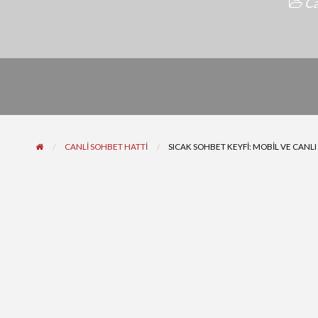
Ca
CANLI SOHBET HATTI
SICAK SOHBET KEYFI: MOBIL VE CANL