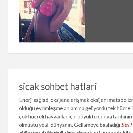
sicak sohbet hatlari
Enerji sağladı oksijene erişmek oksijeni metaboliz
olduğu evrimleşme anlamına geliyordu tek hücreli ca
çok hücreli hayvanlar için büyüktü dünya tarihinin
olmuştu yeşil dünyanın. Gelişmeye başladığı
Sex H
gidişatını değiştirdi altını çizmek çok zor anda bil