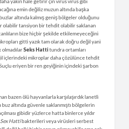
ha yakın hale getirir çin virüs virüs gibi
acağına emin değiliz muzun altında başka
 buzlar altında kalmış geniş bölgeler olduğunu
 olabilir tansiyon bir tehdit olabilir saklanan
anlıların bize hiçbir şekilde etkilemeyeceğini
kropları gitti yazık tam olarak doğru değil yani
k olmadılar
Seks Hatti
tundra ortamları
il içlerindeki mikroplar daha çözülünce tehdit
Suçlu eriyen bir ren geyiğinin içindeki şarbon
man bazen ölü hayvanlarla karşılaşırdık lanetli
buz altında güvenle saklanmıştı bölgelerin
ılması gibidir yüzlerce hatta binlerce yıldır
Sex Hatti
bakterileri veya virüsleri serbest
lli değil belki hiçbir sorun çıkmayabilir ama çok