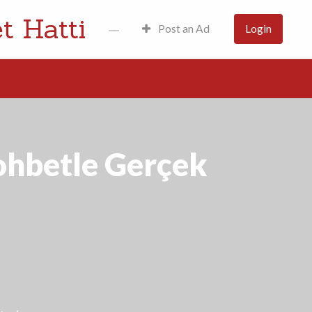
t Hatti
Post an Ad
Login
Sohbetle Gerçek