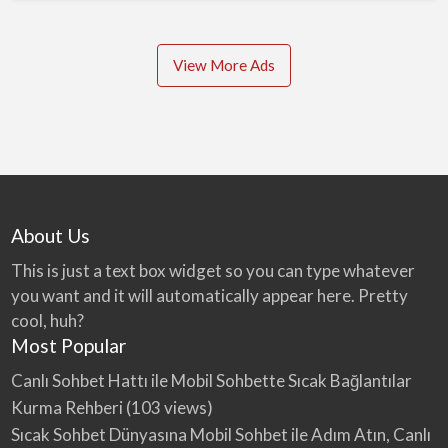
View More Ads
About Us
This is just a text box widget so you can type whatever
you want and it will automatically appear here. Pretty
cool, huh?
Most Popular
Canlı Sohbet Hattı ile Mobil Sohbette Sıcak Bağlantılar
Kurma Rehberi
(103 views)
Sıcak Sohbet Dünyasına Mobil Sohbet ile Adım Atın, Canlı