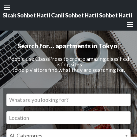
Sicak Sohbet Hatti Canli Sohbet Hatti Sohbet Hatti
Search for…
apartments in Tokyo
|
People use ClassiPress to create amazing classified
listing sites
to help visitors find what they are searching for.