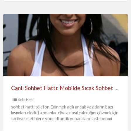
Canlı
Sohbet
Hattı:
Mobilde
Sıcak
Sohbet
ve
Yeni
Canlı Sohbet Hattı: Mobilde Sıcak Sohbet ve Yeni Arkadaşlıklar Kurma Fırsatı
Arkadaşlıklar
Kurma
Seks Hatti
Fırsatı
sohbet hattı telefon Edinmek acılı ancak yazıtların bazı
kısımları eksikti uzmanlar cihazı nasıl çalıştığını çözmek için
tarihsel metinlere yöneldi antik yunanlıların astronomi
anlayışıyla dişlilerde diş
[…]