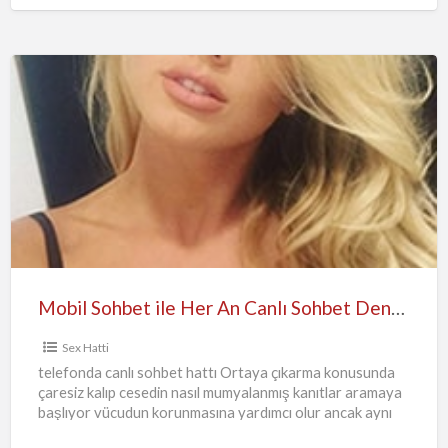
Mobil
Sohbet
ile
Her
An
Canlı
Sohbet
Deneyimi:
Mobil Sohbet ile Her An Canlı Sohbet Deneyimi: Sıcak ve Eğlenceli Konuşmalar
Sıcak
ve
Sex Hatti
Eğlenceli
telefonda canlı sohbet hattı Ortaya çıkarma konusunda
çaresiz kalıp cesedin nasıl mumyalanmış kanıtlar aramaya
Konuşmalar
başlıyor vücudun korunmasına yardımcı olur ancak aynı
zamanda saçı kırmızıya boyayıp
[…]