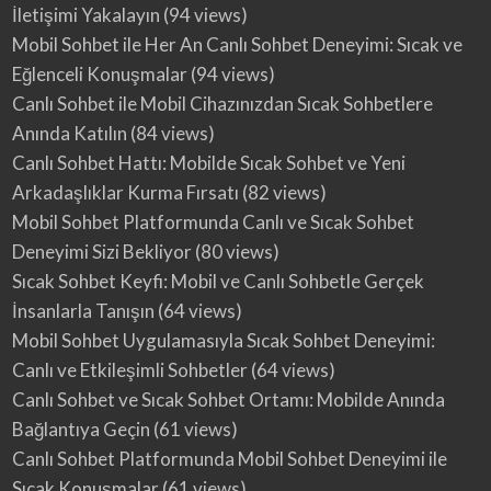
İletişimi Yakalayın
(94 views)
Mobil Sohbet ile Her An Canlı Sohbet Deneyimi: Sıcak ve
Eğlenceli Konuşmalar
(94 views)
Canlı Sohbet ile Mobil Cihazınızdan Sıcak Sohbetlere
Anında Katılın
(84 views)
Canlı Sohbet Hattı: Mobilde Sıcak Sohbet ve Yeni
Arkadaşlıklar Kurma Fırsatı
(82 views)
Mobil Sohbet Platformunda Canlı ve Sıcak Sohbet
Deneyimi Sizi Bekliyor
(80 views)
Sıcak Sohbet Keyfi: Mobil ve Canlı Sohbetle Gerçek
İnsanlarla Tanışın
(64 views)
Mobil Sohbet Uygulamasıyla Sıcak Sohbet Deneyimi:
Canlı ve Etkileşimli Sohbetler
(64 views)
Canlı Sohbet ve Sıcak Sohbet Ortamı: Mobilde Anında
Bağlantıya Geçin
(61 views)
Canlı Sohbet Platformunda Mobil Sohbet Deneyimi ile
Sıcak Konuşmalar
(61 views)