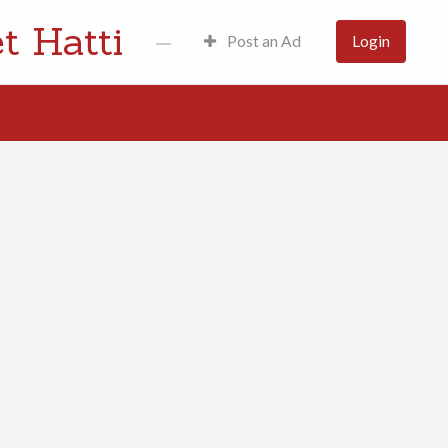
t Hatti
Post an Ad
Login