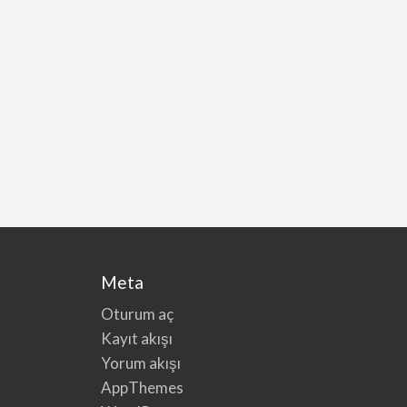
Meta
Oturum aç
Kayıt akışı
Yorum akışı
AppThemes