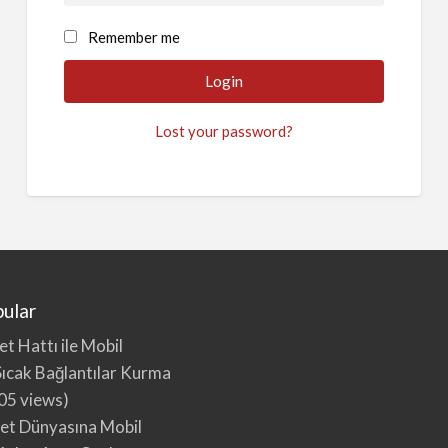
Remember me
Lost your password?
ular
et Hattı ile Mobil
ıcak Bağlantılar Kurma
05 views)
bet Dünyasına Mobil