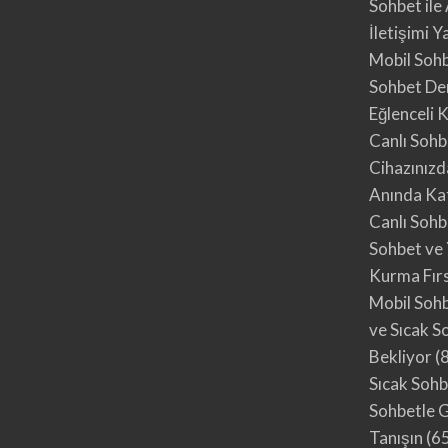
Sohbet ile
İletişimi Y
Mobil Sohb
Sohbet Den
Eğlenceli
Canlı Sohb
Cihazınızd
Anında Kat
Canlı Sohb
Sohbet ve 
Kurma Fırs
Mobil Soh
ve Sıcak S
Bekliyor
(
Sıcak Sohb
Sohbetle G
Tanışın
(65