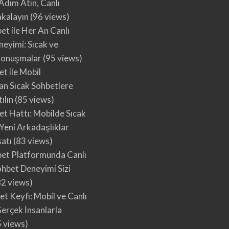
 Adım Atın, Canlı
akalayın
(96 views)
et ile Her An Canlı
eyimi: Sıcak ve
 Konuşmalar
(95 views)
et ile Mobil
an Sıcak Sohbetlere
ılın
(85 views)
et Hattı: Mobilde Sıcak
Yeni Arkadaşlıklar
atı
(83 views)
bet Platformunda Canlı
ohbet Deneyimi Sizi
82 views)
et Keyfi: Mobil ve Canlı
erçek İnsanlarla
 views)