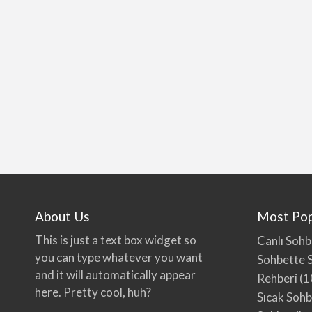
About Us
Most Pop
This is just a text box widget so
Canlı Sohb
you can type whatever you want
Sohbette S
and it will automatically appear
Rehberi
(1
here. Pretty cool, huh?
Sıcak Soh