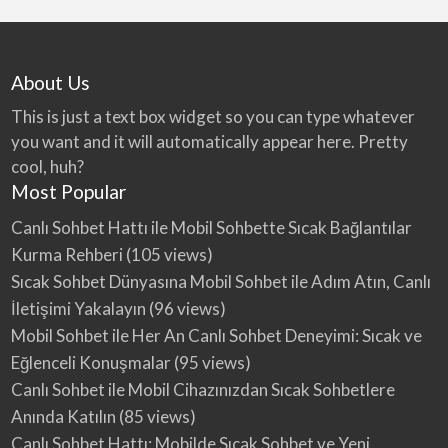
About Us
This is just a text box widget so you can type whatever
you want and it will automatically appear here. Pretty
cool, huh?
Most Popular
Canlı Sohbet Hattı ile Mobil Sohbette Sıcak Bağlantılar
Kurma Rehberi
(105 views)
Sıcak Sohbet Dünyasına Mobil Sohbet ile Adım Atın, Canlı
İletişimi Yakalayın
(96 views)
Mobil Sohbet ile Her An Canlı Sohbet Deneyimi: Sıcak ve
Eğlenceli Konuşmalar
(95 views)
Canlı Sohbet ile Mobil Cihazınızdan Sıcak Sohbetlere
Anında Katılın
(85 views)
Canlı Sohbet Hattı: Mobilde Sıcak Sohbet ve Yeni