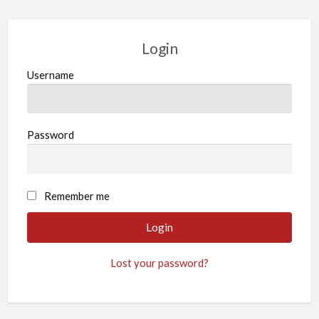
Login
Username
Password
Remember me
Lost your password?