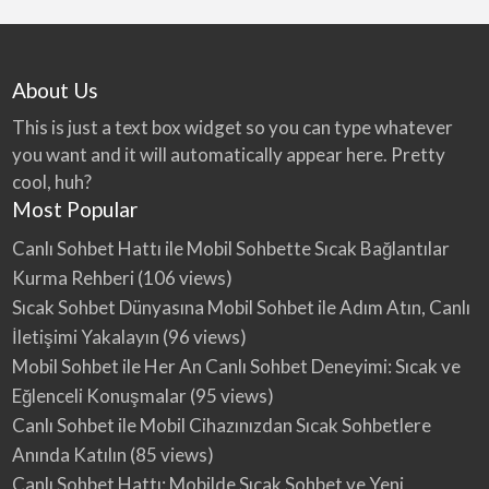
About Us
This is just a text box widget so you can type whatever
you want and it will automatically appear here. Pretty
cool, huh?
Most Popular
Canlı Sohbet Hattı ile Mobil Sohbette Sıcak Bağlantılar
Kurma Rehberi
(106 views)
Sıcak Sohbet Dünyasına Mobil Sohbet ile Adım Atın, Canlı
İletişimi Yakalayın
(96 views)
Mobil Sohbet ile Her An Canlı Sohbet Deneyimi: Sıcak ve
Eğlenceli Konuşmalar
(95 views)
Canlı Sohbet ile Mobil Cihazınızdan Sıcak Sohbetlere
Anında Katılın
(85 views)
Canlı Sohbet Hattı: Mobilde Sıcak Sohbet ve Yeni