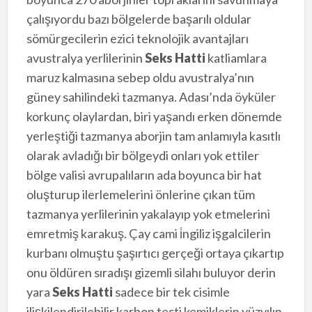
çalışıyordu bazı bölgelerde başarılı oldular
sömürgecilerin ezici teknolojik avantajları
avustralya yerlilerinin
Seks Hatti
katliamlara
maruz kalmasına sebep oldu avustralya’nın
güney sahilindeki tazmanya. Adası’nda öyküler
korkunç olaylardan, biri yaşandı erken dönemde
yerleştiği tazmanya aborjin tam anlamıyla kasıtlı
olarak avladığı bir bölgeydi onları yok ettiler
bölge valisi avrupalıların ada boyunca bir hat
oluşturup ilerlemelerini önlerine çıkan tüm
tazmanya yerlilerinin yakalayıp yok etmelerini
emretmiş karakuş. Çay cami i̇ngiliz işgalcilerin
kurbanı olmuştu şaşırtıcı gerçeği ortaya çıkartıp
onu öldüren sıradışı gizemli silahı buluyor derin
yara
Seks Hatti
sadece bir tek cisimle
ilişkilendirilebilir karbon testi kemiklerin yüzyılın