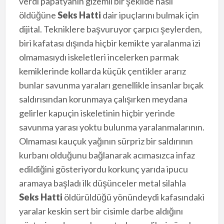
verdi papatyanın gizemli bir şekilde nasıl
öldüğüne
Seks Hatti
dair ipuçlarını bulmak için
dijital. Tekniklere başvuruyor çarpıcı şeylerden,
biri kafatası dışında hiçbir kemikte yaralanma izi
olmamasıydı iskeletleri incelerken parmak
kemiklerinde kollarda küçük çentikler ararız
bunlar savunma yaraları genellikle insanlar bıçak
saldırısından korunmaya çalışırken meydana
gelirler kapuçin iskeletinin hiçbir yerinde
savunma yarası yoktu bulunma yaralanmalarının.
Olmaması kauçuk yağının sürpriz bir saldırının
kurbanı olduğunu bağlanarak acımasızca infaz
edildiğini gösteriyordu korkunç yarıda ipucu
aramaya başladı ilk düşünceler metal silahla
Seks Hatti
öldürüldüğü yönündeydi kafasındaki
yaralar keskin sert bir cisimle darbe aldığını