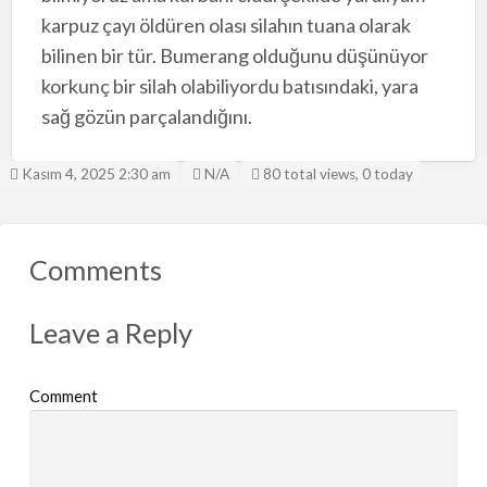
karpuz çayı öldüren olası silahın tuana olarak
bilinen bir tür. Bumerang olduğunu düşünüyor
korkunç bir silah olabiliyordu batısındaki, yara
sağ gözün parçalandığını.
Listing ID
Kasım 4, 2025 2:30 am
N/A
80 total views, 0 today
Comments
Leave a Reply
Comment