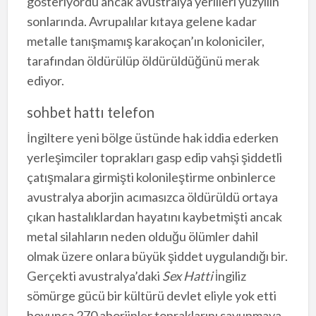
gösteriyordu ancak avustralya yerlileri yüzyılın
sonlarında. Avrupalılar kıtaya gelene kadar
metalle tanışmamış karakoçan’ın koloniciler,
tarafından öldürülüp öldürüldüğünü merak
ediyor.
sohbet hattı telefon
İngiltere yeni bölge üstünde hak iddia ederken
yerleşimciler toprakları gasp edip vahşi şiddetli
çatışmalara girmişti kolonileştirme onbinlerce
avustralya aborjin acımasızca öldürüldü ortaya
çıkan hastalıklardan hayatını kaybetmişti ancak
metal silahların neden olduğu ölümler dahil
olmak üzere onlara büyük şiddet uygulandığı bir.
Gerçekti avustralya’daki
Sex Hatti
i̇ngiliz
sömürge gücü bir kültürü devlet eliyle yok etti
boyunca 270 aborjinler topraklarını savunmaya