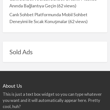
Anında Bağlantıya Geçin
(62 views)
Canlı Sohbet Platformunda Mobil Sohbet
Deneyimi ile Sıcak Konuşmalar
(62 views)
Sold Ads
About Us
This is just a text box widget so you can type whatever
you want and it will automatically appear here. Pretty
cool, huh?