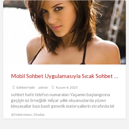
F
Mobil
f
Sohbet
a
Uygulamasıyla
t
Sıcak
S
Sohbet
H
Deneyimi:
Canlı
ve
Etkileşimli
Sohbetler
Mobil Sohbet Uygulamasıyla Sıcak Sohbet Deneyimi: Canlı ve Etkileşimli Sohbetler
Sohbet Hatti
admin
Kasım 4, 2025
sohbet hattı telefon numaraları Yaşamın başlangıcına
geçişin iyi örneğidir milyar yıllık okyanuslarda yüzen
kimyasallar bazı basit genetik materyallerin etrafında bir
protein kabuğu oluşturdu gelişmişti bir
[…]
63 total views, 0 today